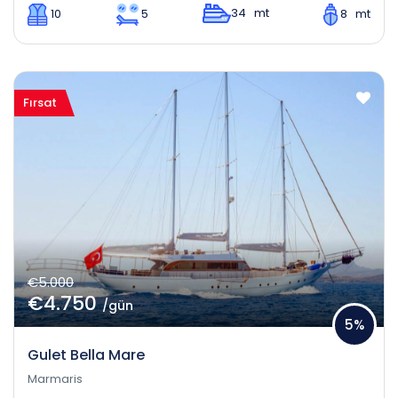
34 mt
10
5
8 mt
Fırsat
€5.000
€4.750
/gün
5%
Gulet Bella Mare
Marmaris