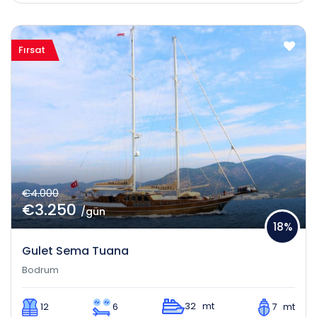
Fırsat
€4.000
€3.250
/gün
18%
Gulet Sema Tuana
Bodrum
32 mt
12
6
7 mt