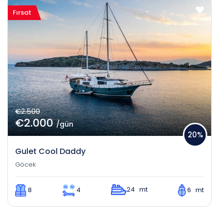
Fırsat
€2.500
€2.000
/gün
20%
Gulet Cool Daddy
Göcek
24 mt
8
4
6 mt