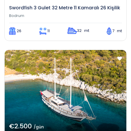
Swordfish 3 Gulet 32 Metre 11 Kamaralı 26 Kişilik
Bodrum
32 mt
26
11
7 mt
€2.500
/gün