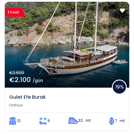
Fırsat
€2.600
€2.100
/gün
19%
Gulet Efe Burak
Fethiye
32 mt
12
6
7 mt