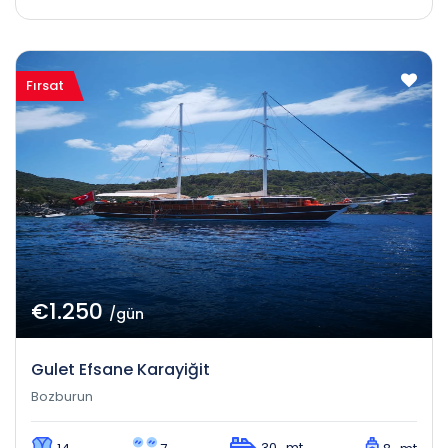
Fırsat
€1.250
/gün
Gulet Efsane Karayiğit
Bozburun
30 mt