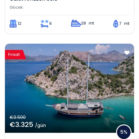
Göcek
28 mt
12
6
7 mt
Fırsat
€3.500
€3.325
/gün
5%