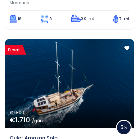
Marmaris
33 mt
18
8
7 mt
Fırsat
€1.800
€1.710
/gün
5%
Gulet Amazon Solo