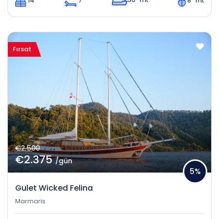
14
7
8 mt
Fırsat
€2.500
€2.375
/gün
5%
Gulet Wicked Felina
Marmaris