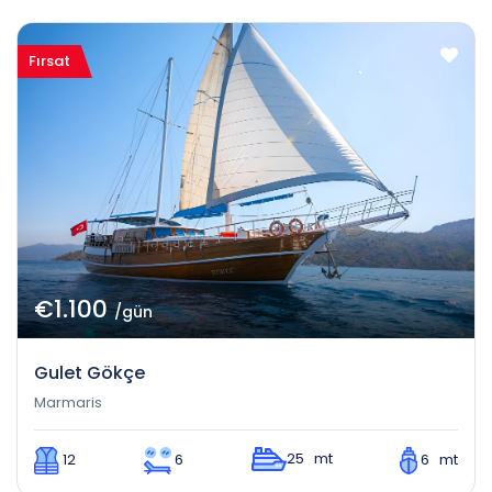
Fırsat
€1.100
/gün
Gulet Gökçe
Marmaris
25 mt
12
6
6 mt