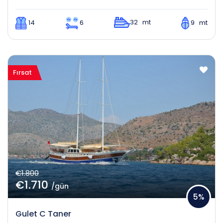
32 mt
14
6
9 mt
Fırsat
€1.800
€1.710
/gün
5%
Gulet C Taner