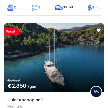
38 mt
12
6
8 mt
Fırsat
€3.000
€2.850
/gün
5%
Gulet Kocaoglan 1
Marmaris