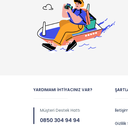
YARDIMAMI İHTIYACINIZ VAR?
ŞARTL
Müşteri Destek Hattı
İletişi
0850 304 94 94
Gizlili