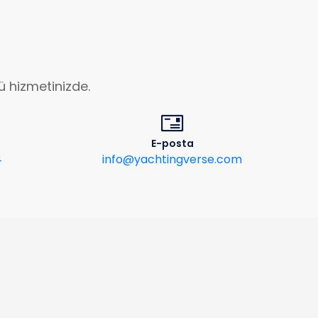
ü hizmetinizde.
E-posta
info@yachtingverse.com
4