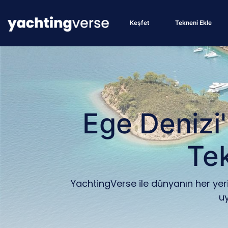
Keşfet
Tekneni Ekle
Ege Denizi
Te
YachtingVerse ile dünyanın her yerin
uy