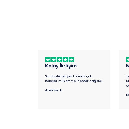
Kolay İletişim
M
Sahibiyle iletişim kurmak çok
T
kolaydı, mükemmel destek sağladı.
u
e
Andrew A.
El