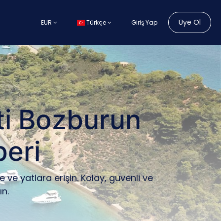
Üye Ol
EUR
Türkçe
Giriş Yap
ti Bozburun
eri
 ve yatlara erişin. Kolay, güvenli ve
ın.