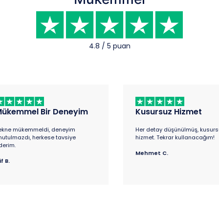
4.8 / 5 puan
ükemmel Bir Deneyim
Kusursuz Hizmet
ekne mükemmeldi, deneyim
Her detay düşünülmüş, kusurs
nutulmazdı, herkese tavsiye
hizmet. Tekrar kullanacağım!
derim.
Mehmet C.
if B.