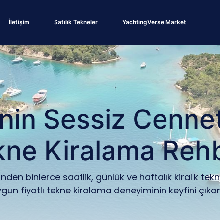
İletişim
Satılık Tekneler
YachtingVerse Market
'nin Sessiz Cenne
kne Kiralama Rehb
den binlerce saatlik, günlük ve haftalık kiralık tekne
gun fiyatlı tekne kiralama deneyiminin keyfini çıkar