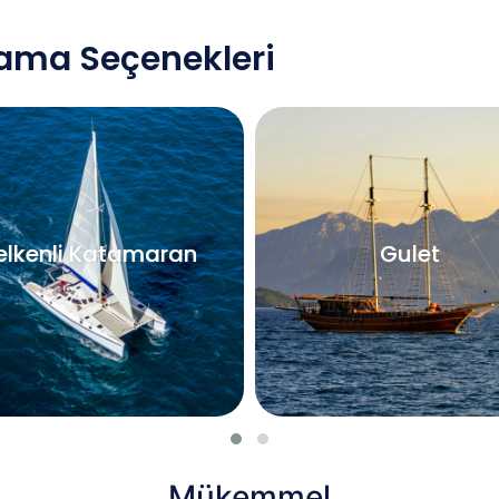
lama Seçenekleri
elkenli Katamaran
Gulet
Mükemmel