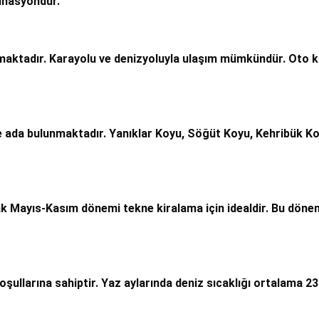
tinasyondur.
maktadır. Karayolu ve denizyoluyla ulaşım mümkündür. Oto ki
 ada bulunmaktadır. Yanıklar Koyu, Söğüt Koyu, Kehribük Ko
cak Mayıs-Kasım dönemi tekne kiralama için idealdir. Bu dönem
koşullarına sahiptir. Yaz aylarında deniz sıcaklığı ortalama 2