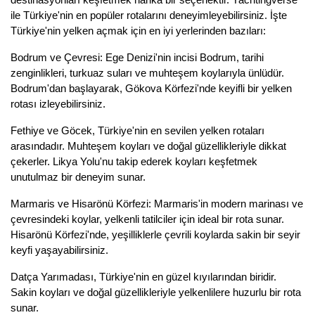
destinasyonları keşfetmek harika bir seçenektir. Yachtingverse
ile Türkiye'nin en popüler rotalarını deneyimleyebilirsiniz. İşte
Türkiye'nin yelken açmak için en iyi yerlerinden bazıları:
Bodrum ve Çevresi: Ege Denizi'nin incisi Bodrum, tarihi
zenginlikleri, turkuaz suları ve muhteşem koylarıyla ünlüdür.
Bodrum'dan başlayarak, Gökova Körfezi'nde keyifli bir yelken
rotası izleyebilirsiniz.
Fethiye ve Göcek, Türkiye'nin en sevilen yelken rotaları
arasındadır. Muhteşem koyları ve doğal güzellikleriyle dikkat
çekerler. Likya Yolu'nu takip ederek koyları keşfetmek
unutulmaz bir deneyim sunar.
Marmaris ve Hisarönü Körfezi: Marmaris'in modern marinası ve
çevresindeki koylar, yelkenli tatilciler için ideal bir rota sunar.
Hisarönü Körfezi'nde, yeşilliklerle çevrili koylarda sakin bir seyir
keyfi yaşayabilirsiniz.
Datça Yarımadası, Türkiye'nin en güzel kıyılarından biridir.
Sakin koyları ve doğal güzellikleriyle yelkenlilere huzurlu bir rota
sunar.