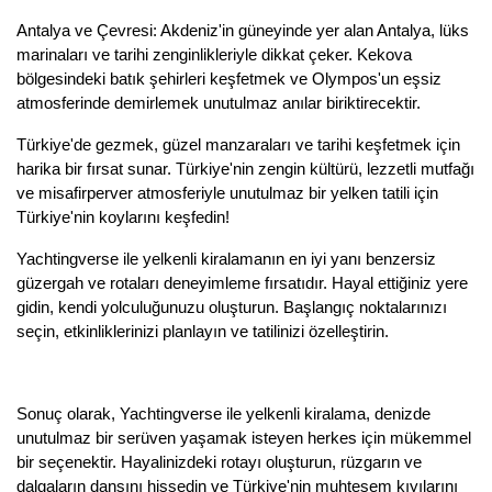
Antalya ve Çevresi: Akdeniz'in güneyinde yer alan Antalya, lüks
marinaları ve tarihi zenginlikleriyle dikkat çeker. Kekova
bölgesindeki batık şehirleri keşfetmek ve Olympos'un eşsiz
atmosferinde demirlemek unutulmaz anılar biriktirecektir.
Türkiye'de gezmek, güzel manzaraları ve tarihi keşfetmek için
harika bir fırsat sunar. Türkiye'nin zengin kültürü, lezzetli mutfağı
ve misafirperver atmosferiyle unutulmaz bir yelken tatili için
Türkiye'nin koylarını keşfedin!
Yachtingverse ile yelkenli kiralamanın en iyi yanı benzersiz
güzergah ve rotaları deneyimleme fırsatıdır. Hayal ettiğiniz yere
gidin, kendi yolculuğunuzu oluşturun. Başlangıç noktalarınızı
seçin, etkinliklerinizi planlayın ve tatilinizi özelleştirin.
Sonuç olarak, Yachtingverse ile yelkenli kiralama, denizde
unutulmaz bir serüven yaşamak isteyen herkes için mükemmel
bir seçenektir. Hayalinizdeki rotayı oluşturun, rüzgarın ve
dalgaların dansını hissedin ve Türkiye'nin muhteşem kıyılarını