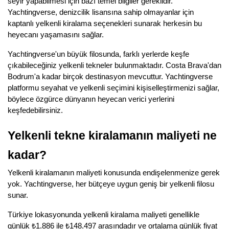
seyir yapabilmesi için bazı temel bilgiler gereklidir.
Yachtingverse, denizcilik lisansına sahip olmayanlar için
kaptanlı yelkenli kiralama seçenekleri sunarak herkesin bu
heyecanı yaşamasını sağlar.
Yachtingverse'un büyük filosunda, farklı yerlerde keşfe
çıkabileceğiniz yelkenli tekneler bulunmaktadır. Costa Brava'dan
Bodrum'a kadar birçok destinasyon mevcuttur. Yachtingverse
platformu seyahat ve yelkenli seçimini kişiselleştirmenizi sağlar,
böylece özgürce dünyanın heyecan verici yerlerini
keşfedebilirsiniz.
Yelkenli tekne kiralamanın maliyeti ne
kadar?
Yelkenli kiralamanın maliyeti konusunda endişelenmenize gerek
yok. Yachtingverse, her bütçeye uygun geniş bir yelkenli filosu
sunar.
Türkiye lokasyonunda yelkenli kiralama maliyeti genellikle
günlük ₺1.886 ile ₺148.497 arasındadır ve ortalama günlük fiyat