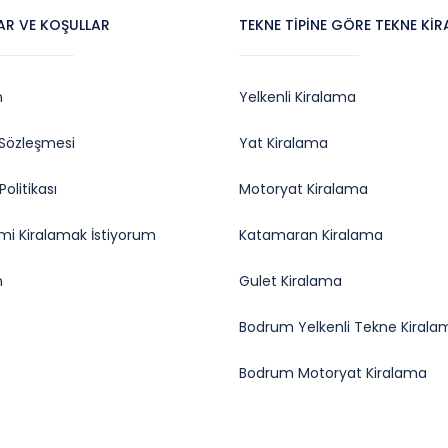
AR VE KOŞULLAR
TEKNE TIPINE GÖRE TEKNE KI
m
Yelkenli Kiralama
k Sözleşmesi
Yat Kiralama
olitikası
Motoryat Kiralama
i Kiralamak İstiyorum
Katamaran Kiralama
m
Gulet Kiralama
Bodrum Yelkenli Tekne Kirala
Bodrum Motoryat Kiralama