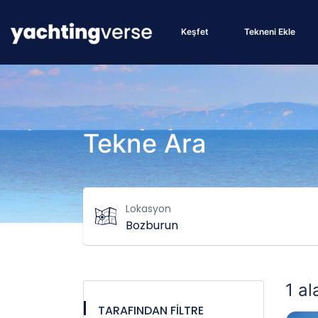
Keşfet
Tekneni Ekle
Tekne Ara
Lokasyon
1 al
TARAFINDAN FİLTRE