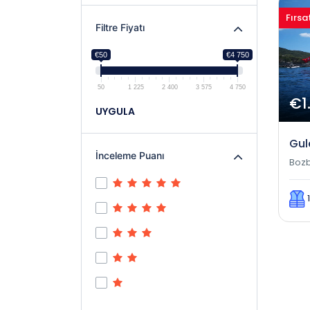
Fırsa
Filtre Fiyatı
€50
€4 750
50
1 225
2 400
3 575
4 750
€1
UYGULA
Gul
İnceleme Puanı
Boz