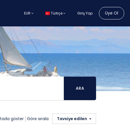
Üye Ol
EUR
Türkçe
Giriş Yap
ARA
itada göster
Göre sırala:
Tavsiye edilen