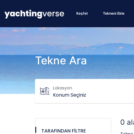
Keşfet
Tekneni Ekle
Tekne Ara
Lokasyon
0 a
TARAFINDAN FİLTRE