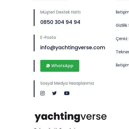
Müşteri Destek Hattı
İletişi
0850 304 94 94
Gizlili
E-Posta
Çerez P
info@yachtingverse.com
Teknem
İletişi
WhatsApp
Sosyal Medya Hesaplarımız