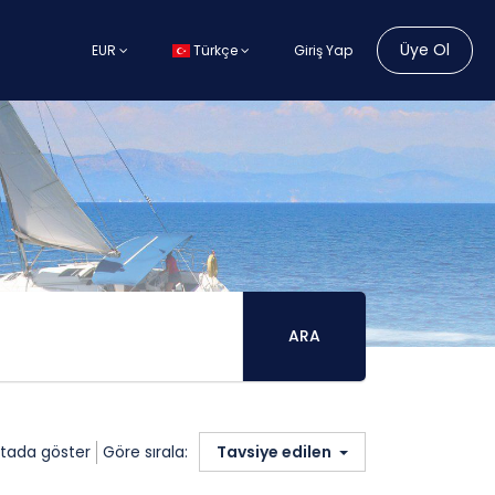
Üye Ol
EUR
Türkçe
Giriş Yap
ARA
itada göster
Göre sırala:
Tavsiye edilen