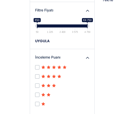
Tekne
Filtre Fiyatı
€50
€4 750
50
1 225
2 400
3 575
4 750
UYGULA
İnceleme Puanı