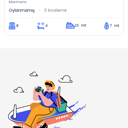
Marmaris
Oylanmamış
0 İnceleme
13 mt
8
4
7 mt