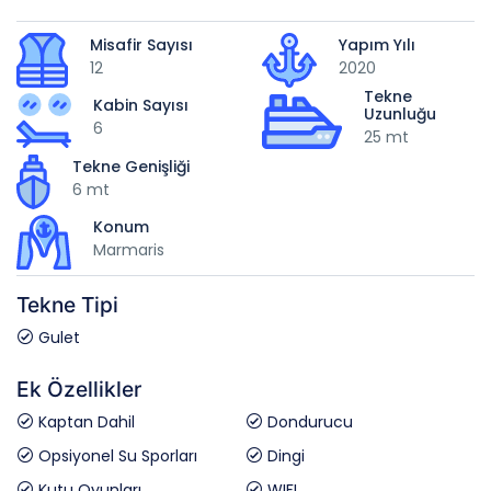
Misafir Sayısı
Yapım Yılı
12
2020
Tekne
Kabin Sayısı
Uzunluğu
6
25 mt
Tekne Genişliği
6 mt
Konum
Marmaris
Tekne Tipi
Gulet
Ek Özellikler
Kaptan Dahil
Dondurucu
Opsiyonel Su Sporları
Dingi
Kutu Oyunları
WIFI