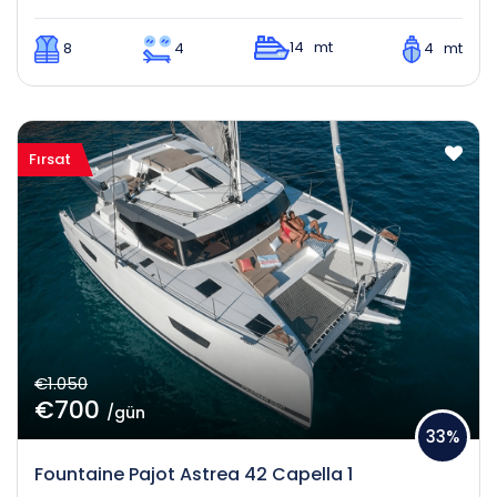
14 mt
8
4
4 mt
Fırsat
€1.050
€700
/gün
33%
Fountaine Pajot Astrea 42 Capella 1