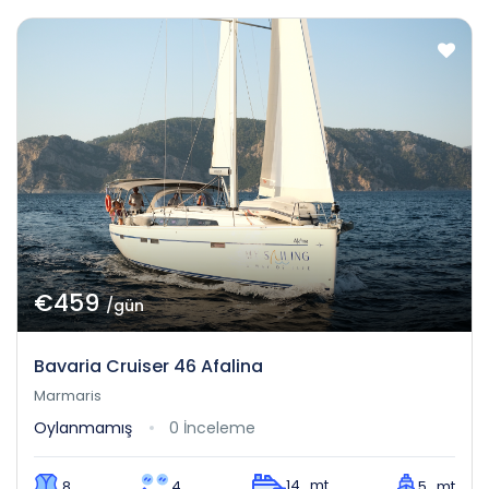
€459
/gün
Bavaria Cruiser 46 Afalina
Marmaris
Oylanmamış
0 İnceleme
14 mt
8
4
5 mt