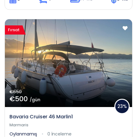
Fırsat
€650
€500
/gün
23%
Bavaria Cruiser 46 Marlin1
Marmaris
Oylanmamış
0 İnceleme