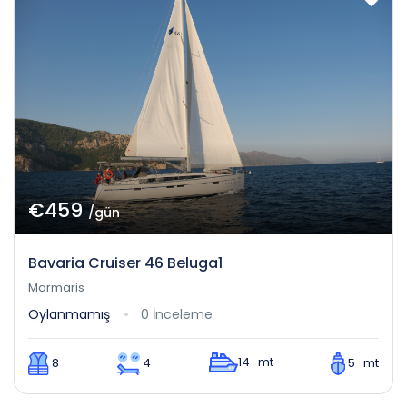
€459
/gün
Bavaria Cruiser 46 Beluga1
Marmaris
Oylanmamış
0 İnceleme
14 mt
8
4
5 mt