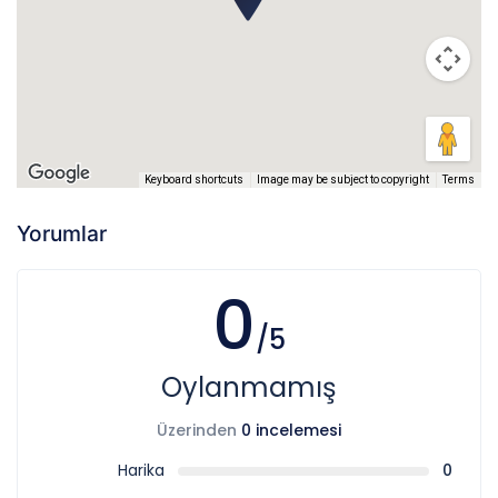
kiralama fiyatının% 100’ü talep edilecektir.
aldırabilirsiniz. Bu hizmetimizde herhangi bir servis ücreti
talep edilmemektedir.
Keyboard shortcuts
Image may be subject to copyright
Terms
Yorumlar
0
/5
Oylanmamış
Üzerinden
0 incelemesi
Harika
0