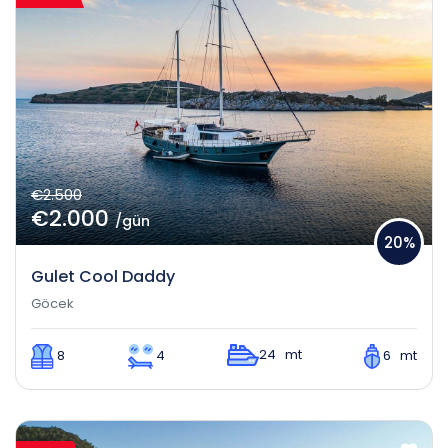
€2.500
€2.000
/gün
20%
Gulet Cool Daddy
Göcek
24 mt
8
4
6 mt