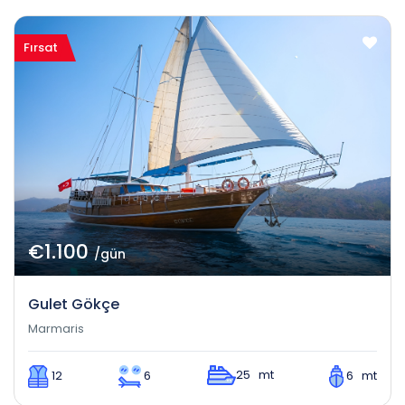
Fırsat
€1.100
/gün
Gulet Gökçe
Marmaris
25 mt
12
6
6 mt