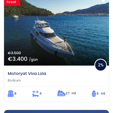
Fırsat
€3.500
€3.400
/gün
2%
Motoryat Viva Lola
Bodrum
27 mt
8
4
6 mt