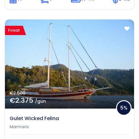
Fırsat
€2.500
€2.375
/gün
5%
Gulet Wicked Felina
Marmaris