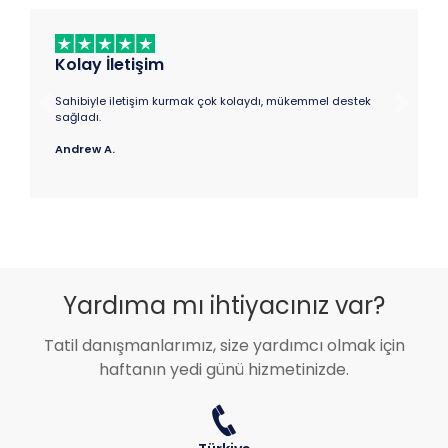
Mükemmel Bir Deneyim
Tekne mükemmeldi, deneyim unutulmazdı, herkese tavsiye
Previous
Next
ederim.
Elif B.
Yardıma mı ihtiyacınız var?
Tatil danışmanlarımız, size yardımcı olmak için
haftanın yedi günü hizmetinizde.