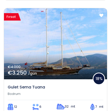
Fırsat
€4.000
€3.250
/gün
18%
Gulet Sema Tuana
Bodrum
32 mt
12
6
7 mt