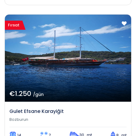
Fırsat
€1.250
/gün
Gulet Efsane Karayiğit
Bozburun
30 mt
14
7
8 mt