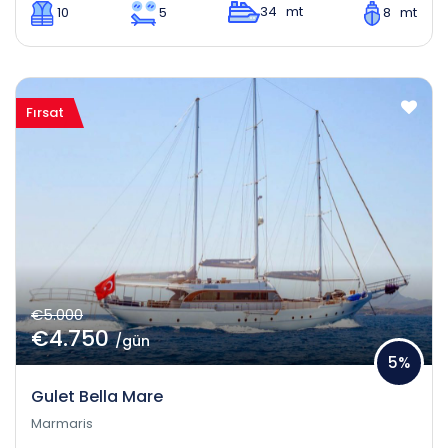
34 mt
10
5
8 mt
Fırsat
€5.000
€4.750
/gün
5%
Gulet Bella Mare
Marmaris