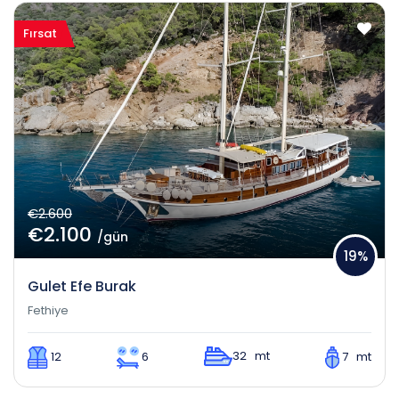
Fırsat
€2.600
€2.100
/gün
19%
Gulet Efe Burak
Fethiye
32 mt
12
6
7 mt