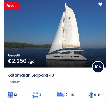
Fırsat
€2.500
€2.250
/gün
10%
Katamaran Leopard 48
Bodrum
15 mt
12
3
6 mt