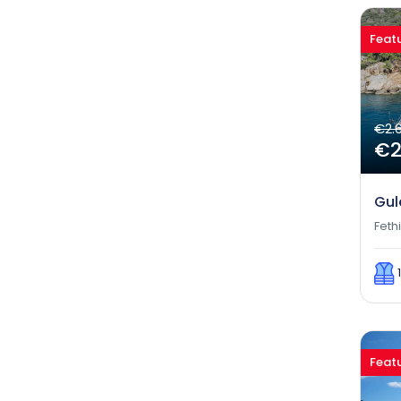
Feat
€2.
€2
Gul
Feth
Feat