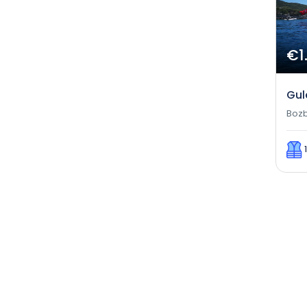
€1
Gul
Boz