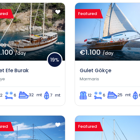
ured
Featured
600
.100
€1.100
/day
/day
19%
et Efe Burak
Gulet Gökçe
iye
Marmaris
32 mt
25 mt
12
6
7 mt
12
6
ured
Featured