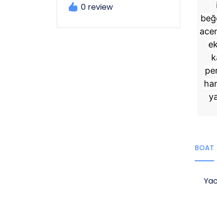
0 review
beğe
acen
ek
k
pe
han
ya
BOAT
Yac