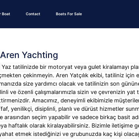
r Boat
Contact
Boats For Sale
 Aren Yachting
Yaz tatilinizde bir motoryat veya gulet kiralamayı plan
mekten çekinmeyin. Aren Yatçılık ekibi, tatiliniz için 
manızda size yardımcı olacak ve tatilinizin son günün
linli ve özenli çalışmalarımızla sizin ve çevrenizin yat 
ttirmenizdir. Amacımız, deneyimli ekibimizle müşteriler
faf, yenilikçi, disiplinli, planlı ve dürüst hizmetler sun
e arasından seçim yapabilir ve sadece birkaç basit ad
ya haftalık olarak kiralayabilirsiniz. Bizimle iletişime ge
yahat etmek istediğinizi ve grubunuzda kaç kişi olaca