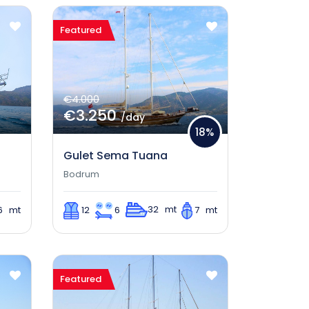
Featured
€4.000
€3.250
/day
18%
Gulet Sema Tuana
Bodrum
32 mt
6 mt
12
6
7 mt
Featured