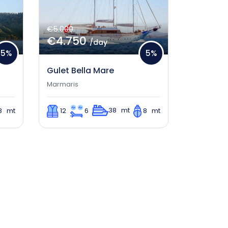
€5.000
€4.750
/day
5%
5%
Gulet Bella Mare
Marmaris
38 mt
8 mt
12
6
8 mt