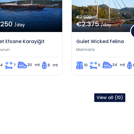
€2.500
.250
€2.375
/day
/day
et Efsane Karayiğit
Gulet Wicked Felina
burun
Marmaris
30 mt
34 mt
14
7
8 mt
10
5
View all (10)