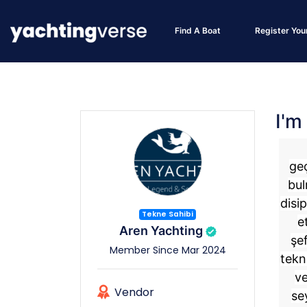
Find A Boat
Register You
I'm
geç
bul
disip
Tekne Sahibi
e
Aren Yachting
şef
Member Since Mar 2024
tekn
ve
Vendor
se