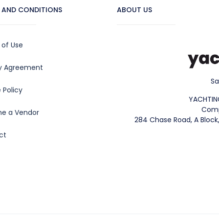
 AND CONDITIONS
ABOUT US
 of Use
cy Agreement
Sa
 Policy
YACHTIN
Comp
e a Vendor
284 Chase Road, A Block,
ct