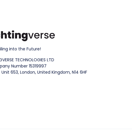
iling into the Future!
GVERSE TECHNOLOGIES LTD
any Number 15319997
 Unit 653, London, United Kingdom, N14 6HF